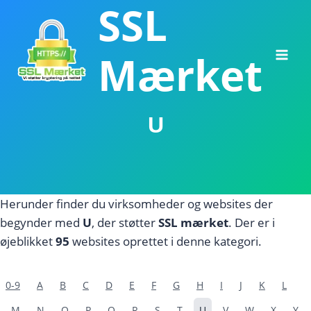
SSL
Fortsæt
til
indhold
Mærket
U
Herunder finder du virksomheder og websites der
begynder med
U
, der støtter
SSL mærket
. Der er i
øjeblikket
95
websites oprettet i denne kategori.
0-9
A
B
C
D
E
F
G
H
I
J
K
L
M
N
O
P
Q
R
S
T
U
V
W
X
Y