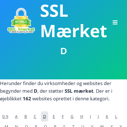
SSL
Fortsæt
til
indhold
Mærket
D
Herunder finder du virksomheder og websites der
begynder med
D
, der støtter
SSL mærket
. Der er i
øjeblikket
162
websites oprettet i denne kategori.
0-9
A
B
C
D
E
F
G
H
I
J
K
L
M
N
O
P
Q
R
S
T
U
V
W
X
Y