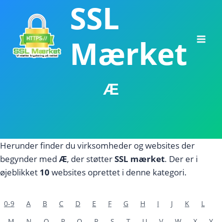
SSL
Fortsæt
til
indhold
Mærket
Æ
Herunder finder du virksomheder og websites der
begynder med
Æ
, der støtter
SSL mærket
. Der er i
øjeblikket
10
websites oprettet i denne kategori.
0-9
A
B
C
D
E
F
G
H
I
J
K
L
M
N
O
P
Q
R
S
T
U
V
W
X
Y