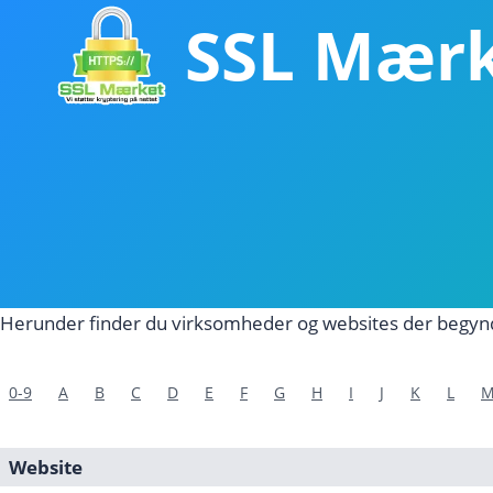
Fortsæt
SSL Mær
til
indhold
Herunder finder du virksomheder og websites der begy
0-9
A
B
C
D
E
F
G
H
I
J
K
L
Website