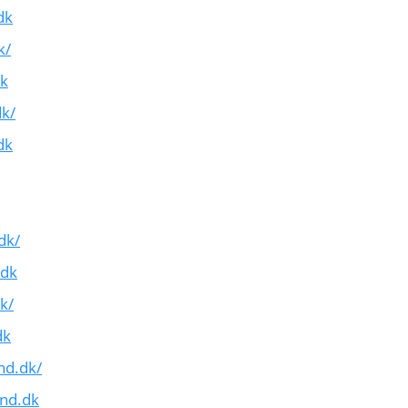
dk
k/
dk
dk/
dk
dk/
.dk
k/
dk
nd.dk/
and.dk