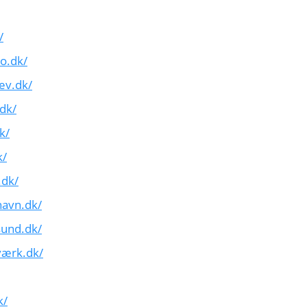
/
o.dk/
ev.dk/
dk/
k/
k/
.dk/
havn.dk/
sund.dk/
værk.dk/
k/