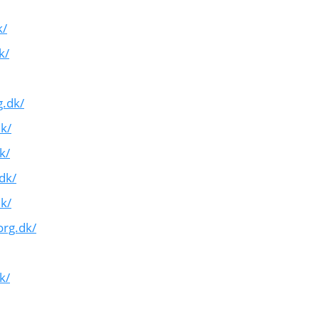
k/
k/
g.dk/
k/
k/
dk/
k/
org.dk/
k/