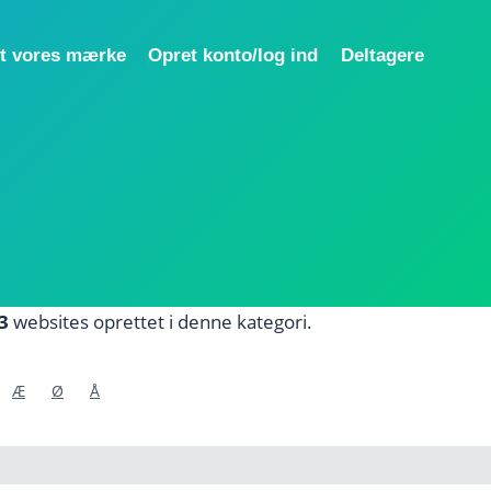
t vores mærke
Opret konto/log ind
Deltagere
3
websites oprettet i denne kategori.
Æ
Ø
Å