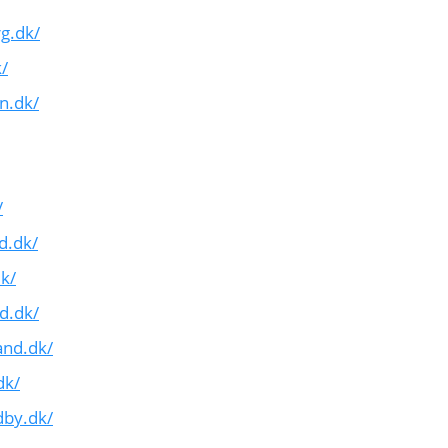
g.dk/
/
n.dk/
/
d.dk/
k/
d.dk/
and.dk/
dk/
dby.dk/