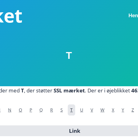
ket
Hen
T
nder med
T
, der støtter
SSL mærket
. Der er i øjeblikket
46
M
N
O
P
Q
R
S
T
U
V
W
X
Y
Z
Link