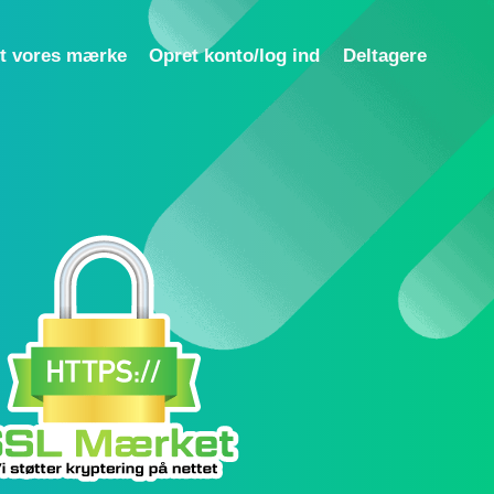
t vores mærke
Opret konto/log ind
Deltagere