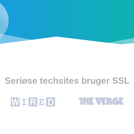
Seriøse techsites bruger SSL