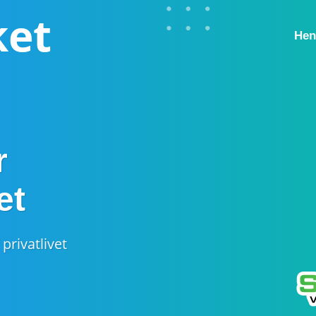
ket
Hen
r
et
privatlivet