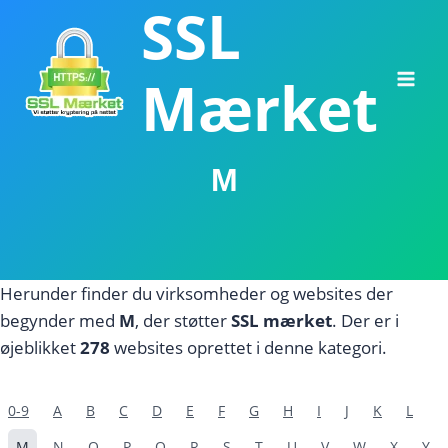
SSL
Fortsæt
til
indhold
Mærket
M
Herunder finder du virksomheder og websites der
begynder med
M
, der støtter
SSL mærket
. Der er i
øjeblikket
278
websites oprettet i denne kategori.
0-9
A
B
C
D
E
F
G
H
I
J
K
L
M
N
O
P
Q
R
S
T
U
V
W
X
Y