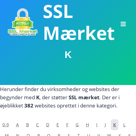
SSL
Fortsæt
til
indhold
Mærket
K
Herunder finder du virksomheder og websites der
begynder med
K
, der støtter
SSL mærket
. Der er i
øjeblikket
382
websites oprettet i denne kategori.
0-9
A
B
C
D
E
F
G
H
I
J
K
L
M
N
O
P
Q
R
S
T
U
V
W
X
Y